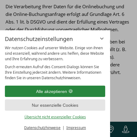
Die Verarbeitung Ihrer Daten für die Onlinebuchung und
die Online-Buchungsanfrage erfolgt auf Grundlage Art. 6
Abs. 1 lit. b DSGVO und dient der Erfüllung eines Vertrages
oder der Durchführung vorvertraglicher Maßnahmen.
Datenschutzeinstellungen
Die von Ihnen an uns übermittelten Daten verbleiben bei
Wir nutzen Cookies auf unserer Website. Einige von ihnen
uns, bis der Zweck für die Datenspeicherung entfällt (z. B.
sind essenziell, während andere uns helfen, diese Website
nach abgeschlossener Bearbeitung Ihres Anliegens).
und Ihre Erfahrung zu verbessern.
Zwingende gesetzliche Bestimmungen – insbesondere
Durch erneuten Aufruf des Consent-Dialogs können Sie
gesetzliche Aufbewahrungsfristen – bleiben unberührt.
Ihre Einstellung jederzeit ändern. Weitere Informationen
finden Sie in unseren Datenschutzhinweisen.
Abschluss eines Vertrages über
Auftragsverarbeitung
Alle akzeptieren
Um die datenschutzkonforme Verarbeitung zu
Nur essenzielle Cookies
gewährleisten, haben wir einen Vertrag über
Übersicht nicht essenzieller Cookies
Auftragsverarbeitung mit vioma geschlossen.
Buchen
Datenschutzhinweise
Impressum
vioma VOUCHER - Gutscheinkauf und