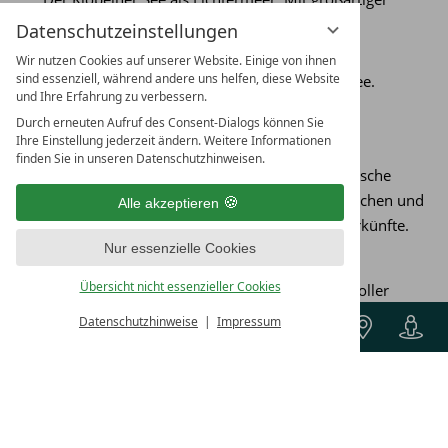
Lasershow.
Datenschutzeinstellungen
Genuss-Seefest (September)
Wir nutzen Cookies auf unserer Website. Einige von ihnen
sind essenziell, während andere uns helfen, diese Website
Die Kulinarische Genussmeile am Klopeiner See.
und Ihre Erfahrung zu verbessern.
Museen & Theater
Durch erneuten Aufruf des Consent-Dialogs können Sie
Ihre Einstellung jederzeit ändern. Weitere Informationen
finden Sie in unseren Datenschutzhinweisen.
Auch für Kulturfreunde hält unsere südösterreichische
Region so einiges bereit: Besuchen Sie die historischen und
Alle akzeptieren
künstlerischen Museen im Umkreis unserer Unterkünfte.
Nur essenzielle Cookies
Liaunig Museum Neuhaus
Übersicht nicht essenzieller Cookies
Privatmuseum für zeitgenössische Kunst mit toller
Architektur.
Buchen
Datenschutzhinweise
Impressum
Werner Berg Museum Bleiburg
Sammlung bedeutender Werke des Künstlers Werner
Berg.
Keltenmuseum Gracarca