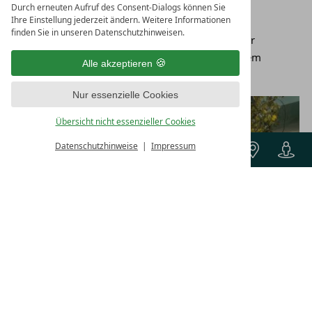
Durch erneuten Aufruf des Consent-Dialogs können Sie
Café Reichmann
Ihre Einstellung jederzeit ändern. Weitere Informationen
finden Sie in unseren Datenschutzhinweisen.
Gerne begrüßen wir Sie auch in unserer Schirmbar
"Schirmgartl" direkt an der Promenade bei unserem
Alle akzeptieren
Terrassenhotel.
Mehr zur Schirmbar Schirmgartl
Nur essenzielle Cookies
Übersicht nicht essenzieller Cookies
Buchen
Datenschutzhinweise
Impressum