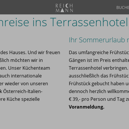
BUCH
nreise ins Terrassenhote
Ihr Sommerurlaub 
 des Hauses. Und wir freuen
Das umfangreiche Frühstüc
ßlich möchten wir in
Gängen ist im Preis enthal
nen. Unser Küchenteam
Terrassenhotel verbringen. 
 auch internationale
ausschließlich das Frühstück
mer wieder von unseren
Frühstück gebucht haben un
Österreich-Italien-
dennoch herzlich willkomme
ere Küche spezielle
€ 39,- pro Person und Tag 
Voranmeldung.