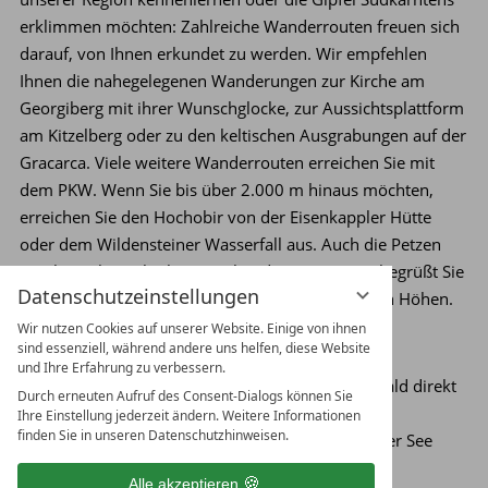
erklimmen möchten: Zahlreiche Wanderrouten freuen sich
darauf, von Ihnen erkundet zu werden. Wir empfehlen
Ihnen die nahegelegenen Wanderungen zur Kirche am
Georgiberg mit ihrer Wunschglocke, zur Aussichtsplattform
am Kitzelberg oder zu den keltischen Ausgrabungen auf der
Gracarca. Viele weitere Wanderrouten erreichen Sie mit
dem PKW. Wenn Sie bis über 2.000 m hinaus möchten,
erreichen Sie den Hochobir von der Eisenkappler Hütte
oder dem Wildensteiner Wasserfall aus. Auch die Petzen
mit ihrem himmlisch anzusehenden Petzen See begrüßt Sie
Datenschutzeinstellungen
nach einer spektakulären Gondelfahrt in höchsten Höhen.
Wir nutzen Cookies auf unserer Website. Einige von ihnen
Spazieren & flanieren
sind essenziell, während andere uns helfen, diese Website
und Ihre Erfahrung zu verbessern.
Wenn Sie es gemütlicher mögen, laden Sie der Wald direkt
Durch erneuten Aufruf des Consent-Dialogs können Sie
am Terrassenhotel und die einzige durchgehende
Ihre Einstellung jederzeit ändern. Weitere Informationen
finden Sie in unseren Datenschutzhinweisen.
Seepromenade Österreichs rund um den Klopeiner See
zum Flanieren ein.
Alle akzeptieren